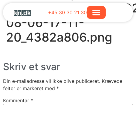
screenshot_12926_20
+45 30 30 21 30
08-06-17-11-
20_4382a806.png
Skriv et svar
Din e-mailadresse vil ikke blive publiceret.
Krævede
felter er markeret med
*
Kommentar
*